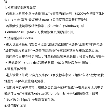
容：
1. 检查浏览器缩放设置
- 点击右上角三个点→选择“缩放”→查看当前比例（如200%会导致字体过
大）→点击“重置”恢复默认100%→关闭页面后重新打开测试。
- 若误触快捷键导致缩放异常，按`Ctrl+0`（Windows）或
`Command+0`（Mac）可快速恢复页面原始比例。
2. 清除缓存和Cookie
- 进入设置→隐私与安全→点击“清除浏览数据”→选择“全部时间”并勾选
“缓存的图片和文件”→点击“清除数据”→重启浏览器后重新加载页面。
- 若问题仅出现在特定网站，可单独清除该网站数据：设置→隐私与安全
→“网站设置”→“Cookies和网站数据”→输入网址后点击“清除”。
3. 调整字体设置
- 进入设置→外观→“自定义字体”→修改标准字体（如将“宋体”改为“微软
雅黑”）→保存后重启浏览器。
- 若部分网页字体异常，右键点击页面→选择“检查”→在开发者工具中切
换到“Styles”→搜索`font-size`或`font-family`→手动修改数值（如将
`16px`改为`14px`）→刷新页面生效。
4. 禁用硬件加速