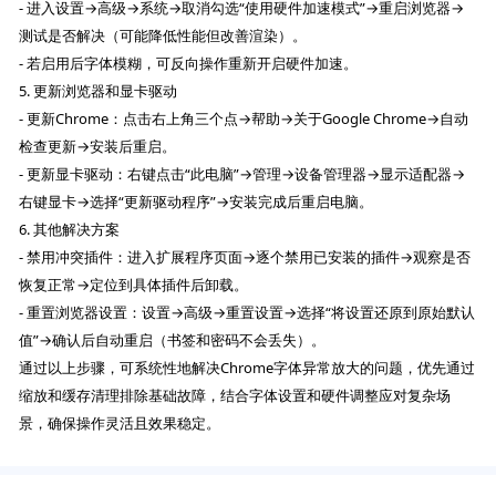
- 进入设置→高级→系统→取消勾选“使用硬件加速模式”→重启浏览器→
测试是否解决（可能降低性能但改善渲染）。
- 若启用后字体模糊，可反向操作重新开启硬件加速。
5. 更新浏览器和显卡驱动
- 更新Chrome：点击右上角三个点→帮助→关于Google Chrome→自动
检查更新→安装后重启。
- 更新显卡驱动：右键点击“此电脑”→管理→设备管理器→显示适配器→
右键显卡→选择“更新驱动程序”→安装完成后重启电脑。
6. 其他解决方案
- 禁用冲突插件：进入扩展程序页面→逐个禁用已安装的插件→观察是否
恢复正常→定位到具体插件后卸载。
- 重置浏览器设置：设置→高级→重置设置→选择“将设置还原到原始默认
值”→确认后自动重启（书签和密码不会丢失）。
通过以上步骤，可系统性地解决Chrome字体异常放大的问题，优先通过
缩放和缓存清理排除基础故障，结合字体设置和硬件调整应对复杂场
景，确保操作灵活且效果稳定。