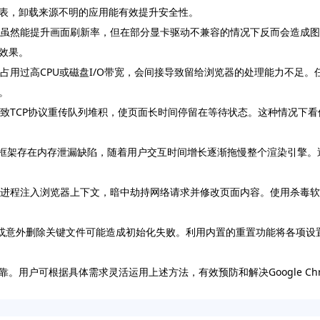
表，卸载来源不明的应用能有效提升安全性。
加速虽然能提升画面刷新率，但在部分显卡驱动不兼容的情况下反而会造成
效果。
若占用过高CPU或磁盘I/O带宽，会间接导致留给浏览器的处理能力不足
。
导致TCP协议重传队列堆积，使页面长时间停留在等待状态。这种情况下
cript框架存在内存泄漏缺陷，随着用户交互时间增长逐渐拖慢整个渲染引
正常进程注入浏览器上下文，暗中劫持网络请求并修改页面内容。使用杀毒
参数或意外删除关键文件可能造成初始化失败。利用内置的重置功能将各项
用户可根据具体需求灵活运用上述方法，有效预防和解决Google Ch