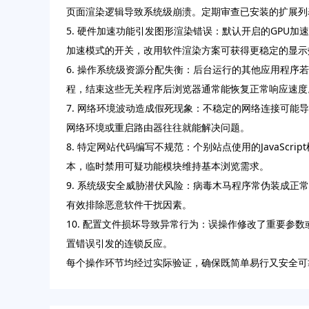
页面渲染逻辑导致系统级崩溃。定期审查已安装的扩展列
5. 硬件加速功能引发图形渲染错误：默认开启的GPU
加速模式的开关，改用软件渲染方案可获得更稳定的显示
6. 操作系统级资源分配失衡：后台运行的其他应用程序
程，结束这些无关程序后浏览器通常能恢复正常响应速度
7. 网络环境波动造成假死现象：不稳定的网络连接可能
网络环境或重启路由器往往就能解决问题。
8. 特定网站代码编写不规范：个别站点使用的JavaS
本，临时禁用可疑功能模块维持基本浏览需求。
9. 系统级安全威胁潜伏风险：病毒木马程序常伪装成
有效排除恶意软件干扰因素。
10. 配置文件损坏导致异常行为：误操作修改了重要
置错误引发的连锁反应。
每个操作环节均经过实际验证，确保既简单易行又安全可靠。