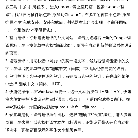
多工具”中的“扩展程序”。进入Chrome网上应用店，搜索“Google 翻
译”，找到官方插件后点击“添加到Chrome”，在弹出的窗口中点击“添加
扩展程序”完成安装。安装完成后，浏览器右上角会出现一个翻译图标
（一个蓝色的“Z”字母标志）。
2. 整页翻译：打开需要翻译的外文网站，点击浏览器右上角的Google翻
译图标，在下拉菜单中选择“翻译此页”，页面会自动刷新并翻译成你设定
的语言。
3. 段落翻译：用鼠标选中网页中的某一段文字，然后右键点击选中的文
字，在弹出的菜单中选择“翻成中文（简体）”或者其他你需要的语言。
4. 单词翻译：选中要翻译的单词，右键点击选中的单词，在弹出的菜单
中选择“翻成中文（简体）”即可。
5. 快捷键操作：在Windows系统中，选中文本后按Ctrl + Shift + Y可快速
将这段文字翻译成设定的目标语言；按Ctrl + T可瞬间完成整页翻译。在
Mac系统中，对应的快捷键为Cmd + Shift + Y和Cmd + T。
6. 设置与定制：点击翻译插件图标，选择“选项”或“设置”按钮，进入设置
页面。在这里可以选择翻译文本的目标语言，还能设置是否开启自动翻
译功能、调整界面显示的字体大小和颜色等。