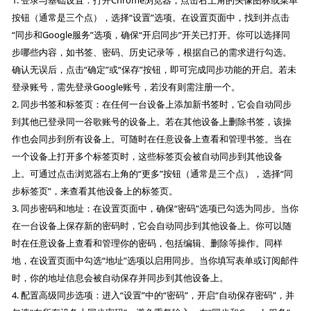
1. 登录与基础设置：打开Chrome浏览器，点击右上角的头像图标或菜单
按钮（通常是三个点），选择“设置”选项。在设置页面中，找到并点击
“同步和Google服务”选项，确保“开启同步”开关已打开。你可以选择同
步哪些内容，如书签、密码、历史记录等，根据自己的需求进行勾选。
确认无误后，点击“确定”或“保存”按钮，即可完成同步功能的开启。若未
登录账号，需先登录Google账号，若没有则需注册一个。
2. 同步书签和标签页：在任何一台设备上添加新书签时，它会自动同步
到其他已登录同一谷歌账号的设备上。若在其他设备上删除书签，该操
作也会同步到所有设备上。可随时在任意设备上查看和管理书签。当在
一个设备上打开多个标签页时，这些标签页会被自动同步到其他设备
上。可通过点击浏览器右上角的“更多”按钮（通常是三个点），选择“同
步标签页”，来查看其他设备上的标签页。
3. 同步密码和地址：在设置页面中，确保“密码”选项已勾选为同步。当你
在一台设备上保存新的密码时，它会自动同步到其他设备上。你可以随
时在任意设备上查看和管理你的密码，包括编辑、删除等操作。同样
地，在设置页面中勾选“地址”选项以启用同步。当你填写表单或订阅邮件
时，你的地址信息会被自动保存并同步到其他设备上。
4. 配置高级同步选项：进入“设置”中的“密码”，开启“自动保存密码”，并