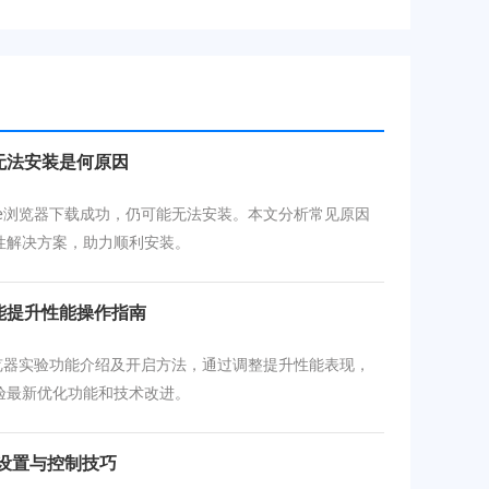
却无法安装是何原因
ome浏览器下载成功，仍可能无法安装。本文分析常见原因
性解决方案，助力顺利安装。
功能提升性能操作指南
e浏览器实验功能介绍及开启方法，通过调整提升性能表现，
验最新优化功能和技术改进。
限设置与控制技巧