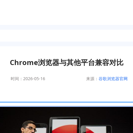
Chrome浏览器与其他平台兼容对比
时间：2026-05-16
来源：
谷歌浏览器官网