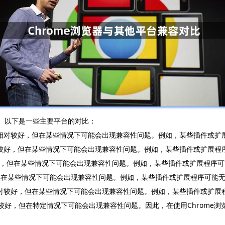
好。以下是一些主要平台的对比：
平台上的表现相对较好，但在某些情况下可能会出现兼容性问题。例如，某些插件
的表现相对较好，但在某些情况下可能会出现兼容性问题。例如，某些插件或扩展
表现相对较好，但在某些情况下可能会出现兼容性问题。例如，某些插件或扩展程
对较好，但在某些情况下可能会出现兼容性问题。例如，某些插件或扩展程序可能
平台上的表现相对较好，但在某些情况下可能会出现兼容性问题。例如，某些插件或
对较好，但在特定情况下可能会出现兼容性问题。因此，在使用Chrome