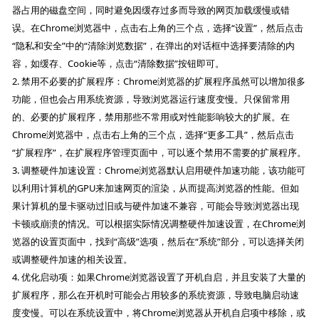
器占用的磁盘空间，同时避免因缓存过多而导致的网页加载缓慢或错
误。在Chrome浏览器中，点击右上角的三个点，选择“设置”，然后点击
“隐私和安全”中的“清除浏览数据”，在弹出的对话框中选择要清除的内
容，如缓存、Cookie等，点击“清除数据”按钮即可。
2. 禁用不必要的扩展程序：Chrome浏览器的扩展程序虽然可以增加很多
功能，但也会占用系统资源，导致浏览器运行速度变慢。只保留常用
的、必要的扩展程序，禁用那些不常用或对性能影响较大的扩展。在
Chrome浏览器中，点击右上角的三个点，选择“更多工具”，然后点击
“扩展程序”，在扩展程序管理页面中，可以逐个禁用不需要的扩展程序。
3. 调整硬件加速设置：Chrome浏览器默认启用硬件加速功能，该功能可
以利用计算机的GPU来加速网页的渲染，从而提高浏览器的性能。但如
果计算机的显卡驱动过旧或与硬件加速不兼容，可能会导致浏览器出现
卡顿或崩溃的情况。可以根据实际情况调整硬件加速设置，在Chrome浏
览器的设置页面中，找到“高级”选项，然后在“系统”部分，可以选择关闭
或调整硬件加速的相关设置。
4. 优化启动项：如果Chrome浏览器设置了开机自启，并且安装了大量的
扩展程序，那么在开机时可能会占用较多的系统资源，导致电脑启动速
度变慢。可以在系统设置中，将Chrome浏览器从开机自启项中移除，或