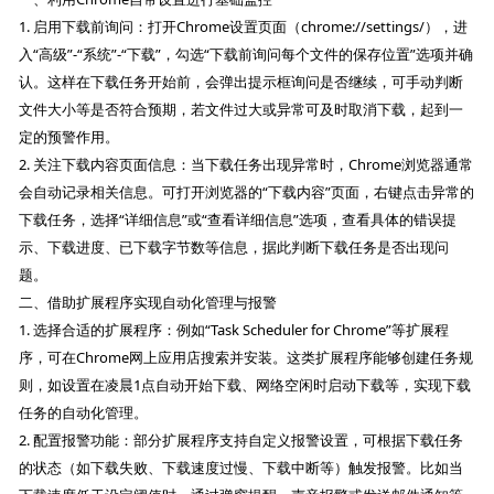
1. 启用下载前询问：打开Chrome设置页面（chrome://settings/），进
入“高级”-“系统”-“下载”，勾选“下载前询问每个文件的保存位置”选项并确
认。这样在下载任务开始前，会弹出提示框询问是否继续，可手动判断
文件大小等是否符合预期，若文件过大或异常可及时取消下载，起到一
定的预警作用。
2. 关注下载内容页面信息：当下载任务出现异常时，Chrome浏览器通常
会自动记录相关信息。可打开浏览器的“下载内容”页面，右键点击异常的
下载任务，选择“详细信息”或“查看详细信息”选项，查看具体的错误提
示、下载进度、已下载字节数等信息，据此判断下载任务是否出现问
题。
二、借助扩展程序实现自动化管理与报警
1. 选择合适的扩展程序：例如“Task Scheduler for Chrome”等扩展程
序，可在Chrome网上应用店搜索并安装。这类扩展程序能够创建任务规
则，如设置在凌晨1点自动开始下载、网络空闲时启动下载等，实现下载
任务的自动化管理。
2. 配置报警功能：部分扩展程序支持自定义报警设置，可根据下载任务
的状态（如下载失败、下载速度过慢、下载中断等）触发报警。比如当