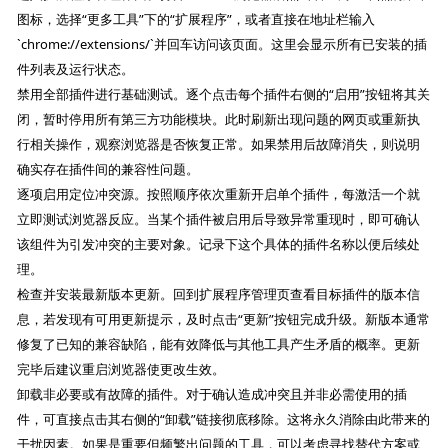
图标，选择“更多工具”下的“扩展程序”，或者直接在地址栏输入
`chrome://extensions/`并回车访问该页面。这里会显示所有已安装的插
件列表及运行状态。
禁用全部插件进行基础测试。逐个点击每个插件右侧的“启用”按钮将其关
闭，暂时停用所有第三方功能模块。此时刷新出现问题的网页或重新执
行相关操作，观察浏览器是否恢复正常。如果禁用后故障消失，则说明
确实存在插件间的兼容性问题。
逐项启用定位冲突源。按照顺序依次重新开启单个插件，每激活一个就
立即测试浏览器反应。当某个插件被启用后导致异常重现时，即可确认
该组件为引发冲突的主要对象。记录下这个具体的插件名称以便后续处
理。
检查并安装最新版本更新。回到扩展程序管理页查看目标插件的版本信
息，若发现有可用更新提示，及时点击“更新”按钮完成升级。新版本通常
修复了已知的兼容缺陷，能有效降低与其他工具产生矛盾的概率。更新
完毕后建议重启浏览器使更改生效。
卸载非必要或有故障的插件。对于确认造成冲突且并非必需使用的插
件，可直接点击其右侧的“卸载”链接彻底移除。这将永久消除由此带来的
干扰因素。如果是重要但频繁出问题的工具，可以考虑寻找替代方案或