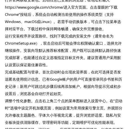
https://www.google.com/chrome/进入官方页面。点击显眼的“下载
Chrome”按钮后，系统会自动检测当前使用的操作系统类型（支持
Windows、macOS或Linux）。若需手动切换版本，可点击下拉菜单选
择对应平台。下载过程中保持网络畅通，确保文件完整接收。
运行安装程序并设置路径。找到下载完成的安装文件（通常命名为
ChromeSetup.exe），双击启动后可能会弹出权限确认窗口，选择允许
继续操作。安装向导默认推荐标准配置，用户既可以选择默认路径快速
完成部署，也能通过自定义选项指定目标文件夹。建议普通用户采用默
认设置以保证最佳兼容性。
完成基础配置与登录。首次启动时会出现欢迎界面，在此可选择是否发
送匿名使用统计信息。已有Google账户的用户可直接登录同步书签和历
史记录；新用户可跳过此步骤后续再添加账户。根据向导提示完成初步
设置后，浏览器会自动打开起始页。
调整个性化参数。点击右上角三个点的菜单图标进入设置中心。在“启动
时”选项中设定开机加载页面，例如设置为常用搜索引擎主页。外观部分
允许修改主题颜色、字体大小等视觉元素，提升浏览舒适度。隐私与安
全板块提供清除缓存、管理密码等功能，定期维护可优化性能表现。