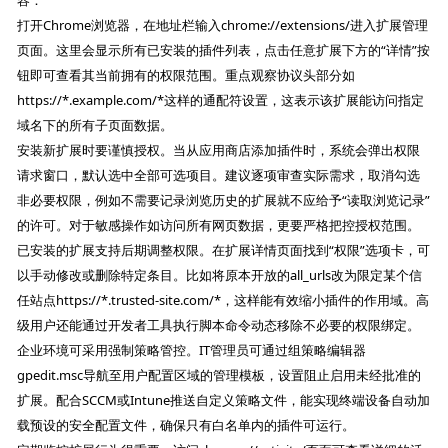
打开Chrome浏览器，在地址栏输入chrome://extensions/进入扩展管理
页面。这里会显示所有已安装的插件列表，点击任意扩展下方的“详情”按
钮即可查看其当前拥有的权限范围。重点观察协议头部分如
https://*.example.com/*这样的通配符设置，这表示该扩展能访问指定
域名下的所有子页面数据。
安装新扩展时要谨慎授权。当从应用商店添加插件时，系统会弹出权限
请求窗口，默认选中全部可选项目。建议逐项审查实际需求，取消勾选
非必要权限，例如不需要记录浏览历史的扩展就不应给予“读取浏览记录”
的许可。对于敏感操作如访问所有网页数据，更要严格把控授权范围。
已安装的扩展支持后期调整权限。在扩展详情页面找到“权限”选项卡，可
以手动修改或删除特定条目。比如将原本开放的all_urls改为限定某个信
任站点https://*.trusted-site.com/*，这样能有效缩小插件的作用域。高
级用户还能通过开发者工具执行脚本命令动态移除不必要的权限绑定。
企业环境可采用强制策略管控。IT管理员可通过组策略编辑器
gpedit.msc导航至用户配置区域的管理模板，设置阻止启用未经批准的
扩展。配合SCCM或Intune推送自定义策略文件，能实现终端设备自动加
载预设的安全配置文件，确保只有白名单内的插件可运行。