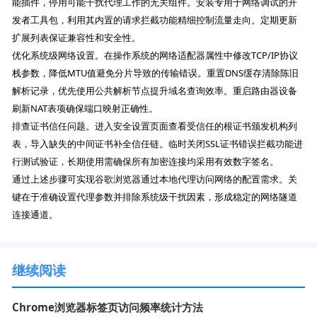
能插件，停用可能干扰代理工作的无关组件。安装专用于网络调试的开
发者工具包，利用其内置的请求拦截功能精细控制流量走向。定期更新
扩展列表保证兼容性和安全性。
优化系统级网络设置。在操作系统的网络适配器属性中修改TCP/IP协议
栈参数，降低MTU值避免分片导致的传输错误。重置DNS缓存清除陈旧
解析记录，优先使用公共解析节点提升域名查询效率。重启路由器设备
刷新NAT表项确保端口映射正确性。
排查证书信任问题。进入安全设置页面查看受信任的根证书颁发机构列
表，导入缺失的中间证书补全信任链。临时关闭SSL证书错误拦截功能进
行测试验证，长期使用需确保所有加密连接均采用有效数字签名。
通过上述步骤可实现谷歌浏览器通过本地代理访问网络的配置需求。关
键在于准确设置代理参数并排除系统级干扰因素，形成稳定的网络隧道
连接通道。
继续阅读
Chrome浏览器标签页访问频率统计方法