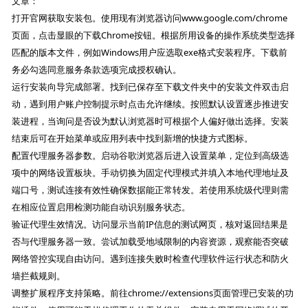
文章：
打开官网获取安装包。使用现有浏览器访问www.google.com/chrome
页面，点击显眼的下载Chrome按钮。根据所用设备的操作系统类型选择
匹配的版本文件，例如Windows用户应选取exe格式安装程序。下载前
务必勾选同意服务条款选项完成授权确认。
运行安装向导完成部署。找到已保存至下载文件夹中的安装文件双击启
动，遇到用户账户控制提示时点击允许继续。按照默认设置逐步推进安
装进程，当询问是否设为默认浏览器时可根据个人偏好做出选择。安装
结束后可在开始菜单或应用列表中找到新增的快捷方式图标。
配置代理服务器参数。启动谷歌浏览器后进入设置菜单，定位到高级选
项中的网络设置板块。手动切换为固定代理模式并填入本地代理地址及
端口号，测试连接有效性确保数据能正常转发。若使用系统级代理则需
在相应位置启用检测功能自动识别服务状态。
验证代理生效情况。访问显示当前IP信息的测试网页，核对返回结果是
否与代理服务器一致。尝试加载受地域限制的内容资源，观察能否突破
网络管控实现自由访问。遇到连接失败时检查代理软件运行状态和防火
墙拦截规则。
调整扩展程序支持策略。前往chrome://extensions页面管理已安装的功