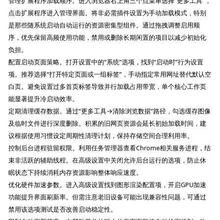
管理扩展程序加载顺序。进入浏览器右上角三个点菜单选择“更多工具”，
点击扩展程序进入管理界面。将非必需插件设置为手动加载模式，特别
是那些随系统启动自动运行的资源密集型组件。通过拖拽调整启用顺
序，优先保留高频使用功能，禁用或删除长期闲置的项目以减少初始化
负担。
配置启动页面策略。打开设置中的“系统”选项，找到“启动时”行为设置
项。推荐选择“打开特定页面或一组标签”，手动指定常用网址替代默认空
白页。避免设置过多首页标签导致并行加载占用带宽，单个核心工作页
能显著提升冷启动效率。
定期清理缓存数据。通过“更多工具→清除浏览数据”路径，勾选缓存图像
及临时文件进行深度删除。积累的旧网页资源会延长初始加载时间，建
议根据使用习惯设定周期性清理计划，保持存储空间合理利用率。
控制后台进程驻留权限。利用任务管理器查看Chrome相关服务进程，结
束非活跃的辅助线程。在高级设置中关闭允许后台运行的选项，防止休
眠状态下持续消耗内存资源影响整体响应速度。
优化硬件加速参数。进入高级设置找到图形渲染配置项，开启GPU加速
功能提升界面刷新率。但需注意老旧设备可能出现兼容性问题，可通过
禁用该选项测试是否改善启动稳定性。