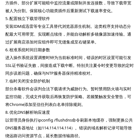
方插件。部分扩展可能暗中监控流量或限制并发连接数，导致下载带宽
被人为分割。保留核心功能类插件后重新测试下载速率变化。
5. 配置独立下载管理软件
安装IDM或迅雷等专业工具替代浏览器原生机制。这类程序支持动态分
配最大可用带宽、实现断点续传，并能自动解析多镜像源加速传输。通
过扩展商店添加对应组件即可无缝集成至右键菜单。
6. 校准系统时间日期参数
进入操作系统设置调整时钟为当前标准时间，错误的时区设置可能引发
SSL证书验证失败，间接造成下载中断。特别关注夏令时变更导致的定时
同步误差问题，确保与NTP服务器保持精准校对。
7. 临时关闭安全防护机制
部分杀毒软件会误判合法下载请求为威胁行为。暂时禁用防火墙与实时
监控功能，完成文件获取后再恢复防护策略。若频繁触发安全警告，可
将Chrome添加至信任列表白名单排除规则。
8. 优化DNS解析响应速度
以管理员身份执行ipconfig /flushdns命令刷新本地缓存，强制更换公共
DNS服务器地址（如114.114.114.114）。错误的域名解析记录可能导致
绕远路访问资源节点，延长数据传输路径。