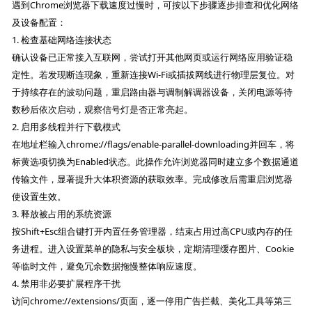
遇到Chrome浏览器下载速度过慢时，可按以下步骤逐步排查和优化网络
及设备配置：
1. 检查基础网络连接状态
确认设备已正常接入互联网，尝试打开其他网页或运行网络应用验证稳
定性。若发现断连现象，重新连接Wi-Fi或插拔网线进行物理层复位。对
于持续存在的波动问题，重启路由器与调制解调器设备，关闭电源等待
数秒后依次启动，观察信号灯是否正常亮起。
2. 启用多线程并行下载模式
在地址栏输入chrome://flags/enable-parallel-downloading并回车，将
标黄选项切换为Enabled状态。此操作允许浏览器同时建立多个数据通道
传输文件，显著提升大体积资源的获取效率。完成修改后需重启浏览器
使设置生效。
3. 释放被占用的系统资源
按Shift+Esc组合键打开内置任务管理器，结束占用过高CPU或内存的任
务进程。进入设置菜单的隐私与安全板块，定期清理缓存图片、Cookie
等临时文件，避免冗余数据拖慢整体响应速度。
4. 禁用非必要扩展程序干扰
访问chrome://extensions/页面，逐一停用广告拦截、美化工具等第三