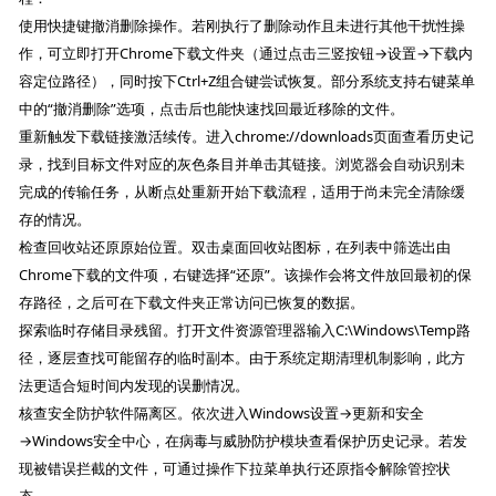
使用快捷键撤消删除操作。若刚执行了删除动作且未进行其他干扰性操
作，可立即打开Chrome下载文件夹（通过点击三竖按钮→设置→下载内
容定位路径），同时按下Ctrl+Z组合键尝试恢复。部分系统支持右键菜单
中的“撤消删除”选项，点击后也能快速找回最近移除的文件。
重新触发下载链接激活续传。进入chrome://downloads页面查看历史记
录，找到目标文件对应的灰色条目并单击其链接。浏览器会自动识别未
完成的传输任务，从断点处重新开始下载流程，适用于尚未完全清除缓
存的情况。
检查回收站还原原始位置。双击桌面回收站图标，在列表中筛选出由
Chrome下载的文件项，右键选择“还原”。该操作会将文件放回最初的保
存路径，之后可在下载文件夹正常访问已恢复的数据。
探索临时存储目录残留。打开文件资源管理器输入C:\Windows\Temp路
径，逐层查找可能留存的临时副本。由于系统定期清理机制影响，此方
法更适合短时间内发现的误删情况。
核查安全防护软件隔离区。依次进入Windows设置→更新和安全
→Windows安全中心，在病毒与威胁防护模块查看保护历史记录。若发
现被错误拦截的文件，可通过操作下拉菜单执行还原指令解除管控状
态。