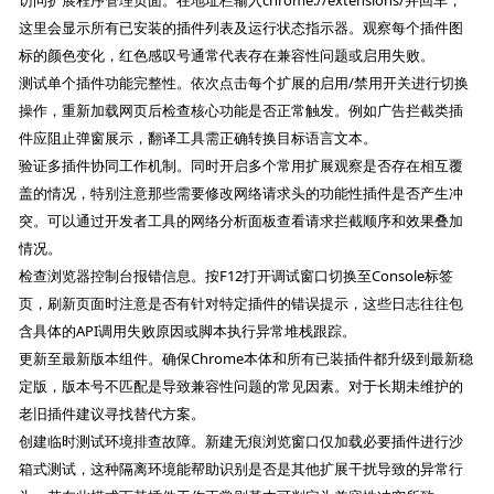
访问扩展程序管理页面。在地址栏输入chrome://extensions/并回车，
这里会显示所有已安装的插件列表及运行状态指示器。观察每个插件图
标的颜色变化，红色感叹号通常代表存在兼容性问题或启用失败。
测试单个插件功能完整性。依次点击每个扩展的启用/禁用开关进行切换
操作，重新加载网页后检查核心功能是否正常触发。例如广告拦截类插
件应阻止弹窗展示，翻译工具需正确转换目标语言文本。
验证多插件协同工作机制。同时开启多个常用扩展观察是否存在相互覆
盖的情况，特别注意那些需要修改网络请求头的功能性插件是否产生冲
突。可以通过开发者工具的网络分析面板查看请求拦截顺序和效果叠加
情况。
检查浏览器控制台报错信息。按F12打开调试窗口切换至Console标签
页，刷新页面时注意是否有针对特定插件的错误提示，这些日志往往包
含具体的API调用失败原因或脚本执行异常堆栈跟踪。
更新至最新版本组件。确保Chrome本体和所有已装插件都升级到最新稳
定版，版本号不匹配是导致兼容性问题的常见因素。对于长期未维护的
老旧插件建议寻找替代方案。
创建临时测试环境排查故障。新建无痕浏览窗口仅加载必要插件进行沙
箱式测试，这种隔离环境能帮助识别是否是其他扩展干扰导致的异常行