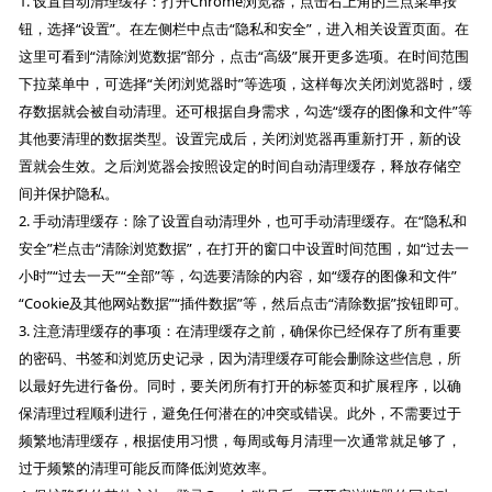
1. 设置自动清理缓存：打开Chrome浏览器，点击右上角的三点菜单按
钮，选择“设置”。在左侧栏中点击“隐私和安全”，进入相关设置页面。在
这里可看到“清除浏览数据”部分，点击“高级”展开更多选项。在时间范围
下拉菜单中，可选择“关闭浏览器时”等选项，这样每次关闭浏览器时，缓
存数据就会被自动清理。还可根据自身需求，勾选“缓存的图像和文件”等
其他要清理的数据类型。设置完成后，关闭浏览器再重新打开，新的设
置就会生效。之后浏览器会按照设定的时间自动清理缓存，释放存储空
间并保护隐私。
2. 手动清理缓存：除了设置自动清理外，也可手动清理缓存。在“隐私和
安全”栏点击“清除浏览数据”，在打开的窗口中设置时间范围，如“过去一
小时”“过去一天”“全部”等，勾选要清除的内容，如“缓存的图像和文件”
“Cookie及其他网站数据”“插件数据”等，然后点击“清除数据”按钮即可。
3. 注意清理缓存的事项：在清理缓存之前，确保你已经保存了所有重要
的密码、书签和浏览历史记录，因为清理缓存可能会删除这些信息，所
以最好先进行备份。同时，要关闭所有打开的标签页和扩展程序，以确
保清理过程顺利进行，避免任何潜在的冲突或错误。此外，不需要过于
频繁地清理缓存，根据使用习惯，每周或每月清理一次通常就足够了，
过于频繁的清理可能反而降低浏览效率。