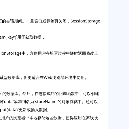
页的会话期间。一旦窗口或标签页关闭，SessionStorage
tItem('key')`用于获取数据，
nStorage中，方便用户在填写过程中随时返回修改上
的关系型数据库，但更适合在Web浏览器环境中使用。
aseName`的数据库。然后，在连接成功的回调函数中，可以创建
将数据`data`添加到名为`storeName`的对象存储中。还可以
me').put(data)`更新或插入数据。
以在用户的浏览器中本地存储这些数据，使得应用在离线状