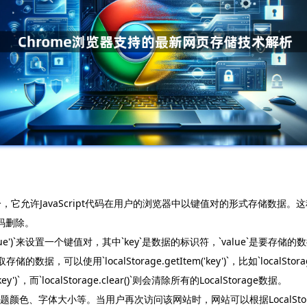
e API的一部分，它允许JavaScript代码在用户的浏览器中以键值对的形式
代码删除。
 'value')`来设置一个键值对，其中`key`是数据的标识符，`value`是要存储的数据。例如，
储的数据，可以使用`localStorage.getItem('key')`，比如`localStorag
')`，而`localStorage.clear()`则会清除所有的LocalStorage数据。
题颜色、字体大小等。当用户再次访问该网站时，网站可以根据LocalSt