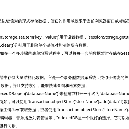
Storage也是以键值对的形式存储数据，但它的作用域仅限于当前浏览器窗口或标签
rage.setItem('key', 'value')`用于设置数据，`sessionStorage.ge
onStorage.clear()`分别用于删除单个键值对和清除所有数据。
如在一个多步骤的表单填写过程中，可以将每一步的数据暂时存储在Sessio
用户的浏览器中存储大量结构化数据。它是一个事务型数据库系统，类似于传统
型的数据，并且支持索引，能够快速查询和检索数据。
dDB.open('databaseName')`来创建或打开一个名为`datab
ansaction.objectStore('storeName').add(data)`
key)`根据主键`key`获取数据，或者使用`transaction.objectStore('storeNa
档编辑器、音乐播放列表管理等，IndexedDB是一个很好的选择。它可
进行同步。