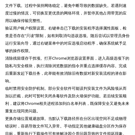
文件下载。过程中保持网络稳定，避免中断导致的数据缺失。若遇到速
度过慢的情况，可切换至更优质的网络环境，并暂停其他占用带宽的应
用以确保传输完整性。
验证用户账户权限设置。右键单击已下载的安装程序选择属性面板，检
查是否存在“只读”限制，如有则取消勾选该选项。随后尝试以管理员身份
运行安装向导，通过右键菜单中的对应选项启动程序，确保系统赋予足
够的操作权限。
清除残留缓存干扰项。打开Chrome浏览器设置界面，进入高级选项下的
隐私与安全模块，执行清除浏览数据的指令并重点选择缓存内容。完成
后重新发起下载任务，此举能有效消除旧有数据对新安装流程的潜在影
响。
临时禁用安全防护机制。部分安全软件可能误判安装文件为风险项从而
加以拦截，此时可暂时关闭杀毒软件及防火墙保护功能。若后续安装顺
利，建议将Chrome相关进程添加到白名单列表，既保障安全又避免未来
重复出现同类问题。
更换存储位置规避故障。当默认下载路径所在分区出现空间不足或物理
错误时，容易导致文件写入异常。手动指定其他健康磁盘分区作为保存
目标，重新执行下载操作可有效解决因介质问题导致的文件损坏现象。