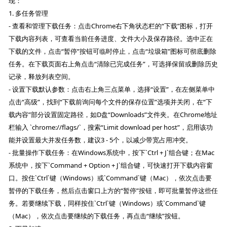
现：
1. 多任务管理
- 查看和管理下载任务：点击Chrome右下角状态栏的“下载”图标，打开
下载内容列表，可查看当前任务进度、文件大小及保存路径。选中正在
下载的文件，点击“暂停”按钮可临时停止，点击“垃圾箱”图标可彻底删除
任务。在下载页面右上角点击“清除已完成任务”，可选择保留或删除历史
记录，释放列表空间。
- 设置下载默认参数：点击右上角三点菜单，选择“设置”，在左侧菜单中
点击“高级”，找到“下载前询问每个文件的保存位置”选项并关闭，在“下
载内容”部分设置固定路径，如D盘“Downloads”文件夹。在Chrome地址
栏输入 `chrome://flags/`，搜索“Limit download per host”，启用该功
能并设置最大并发任务数，建议3 - 5个，以减少带宽占用冲突。
- 批量操作下载任务：在Windows系统中，按下`Ctrl + J`组合键；在Mac
系统中，按下`Command + Option + J`组合键，可快速打开下载内容窗
口。按住`Ctrl`键（Windows）或`Command`键（Mac），依次点击要
暂停的下载任务，然后点击窗口上方的“暂停”按钮，即可批量暂停这些任
务。若要继续下载，同样按住`Ctrl`键（Windows）或`Command`键
（Mac），依次点击要继续的下载任务，再点击“继续”按钮。