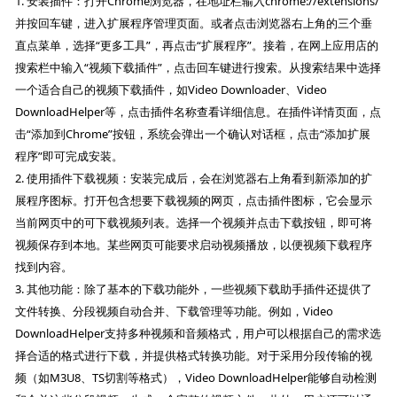
1. 安装插件：打开Chrome浏览器，在地址栏输入chrome://extensions/
并按回车键，进入扩展程序管理页面。或者点击浏览器右上角的三个垂
直点菜单，选择“更多工具”，再点击“扩展程序”。接着，在网上应用店的
搜索栏中输入“视频下载插件”，点击回车键进行搜索。从搜索结果中选择
一个适合自己的视频下载插件，如Video Downloader、Video
DownloadHelper等，点击插件名称查看详细信息。在插件详情页面，点
击“添加到Chrome”按钮，系统会弹出一个确认对话框，点击“添加扩展
程序”即可完成安装。
2. 使用插件下载视频：安装完成后，会在浏览器右上角看到新添加的扩
展程序图标。打开包含想要下载视频的网页，点击插件图标，它会显示
当前网页中的可下载视频列表。选择一个视频并点击下载按钮，即可将
视频保存到本地。某些网页可能要求启动视频播放，以便视频下载程序
找到内容。
3. 其他功能：除了基本的下载功能外，一些视频下载助手插件还提供了
文件转换、分段视频自动合并、下载管理等功能。例如，Video
DownloadHelper支持多种视频和音频格式，用户可以根据自己的需求选
择合适的格式进行下载，并提供格式转换功能。对于采用分段传输的视
频（如M3U8、TS切割等格式），Video DownloadHelper能够自动检测