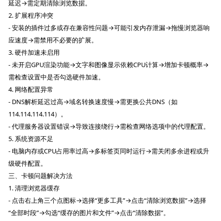
延迟→需定期清除浏览数据。
2. 扩展程序冲突
- 安装的插件过多或存在兼容性问题→可能引发内存泄漏→拖慢浏览器响
应速度→需禁用不必要的扩展。
3. 硬件加速未启用
- 未开启GPU渲染功能→文字和图像显示依赖CPU计算→增加卡顿概率→
需检查设置中是否勾选硬件加速。
4. 网络配置异常
- DNS解析延迟过高→域名转换速度慢→需更换公共DNS（如
114.114.114.114）。
- 代理服务器设置错误→导致连接绕行→需检查网络选项中的代理配置。
5. 系统资源不足
- 电脑内存或CPU占用率过高→多标签页同时运行→需关闭多余进程或升
级硬件配置。
三、卡顿问题解决方法
1. 清理浏览器缓存
- 点击右上角三个点图标→选择“更多工具”→点击“清除浏览数据”→选择
“全部时段”→勾选“缓存的图片和文件”→点击“清除数据”。