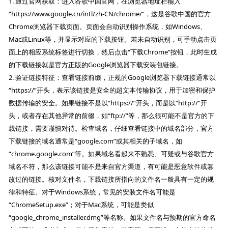
1. 通过官网获取：进入谷歌中国官网，在浏览器地址栏输入
“https://www.google.cn/intl/zh-CN/chrome/”，这是谷歌中国的官方
Chrome浏览器下载页面。页面会自动识别操作系统，如Windows、
Mac或Linux等，并显示对应的下载按钮。若未自动识别，可手动点击页
面上的相应系统标签进行切换，然后点击“下载Chrome”按钮，此时生成
的下载链接就是官方正版的Google浏览器下载安装包链接。
2. 验证链接特征：查看链接前缀，正规的Google浏览器下载链接通常以
“https://”开头，表示该链接是安全的超文本传输协议，用于加密和保护
数据传输的安全。如果链接不是以“https://”开头，而是以“http://”开
头，或者存在其他异常的前缀，如“ftp://”等，那么很可能不是官方的下
载链接，需要谨慎对待。检查域名，仔细查看链接中的域名部分，官方
下载链接的域名通常是“google.com”或其相关的子域名，如
“chrome.google.com”等。如果域名看起来不熟悉、可疑或与谷歌官方
域名不符，那么该链接可能不是来自官方渠道，有可能是恶意软件或篡
改过的链接。核对文件名，下载链接所指向的文件名一般具有一定的规
律和特征。对于Windows系统，常见的安装文件名可能是
“ChromeSetup.exe”；对于Mac系统，可能是类似
“google_chrome_installer.dmg”等名称。如果文件名与预期的官方命名