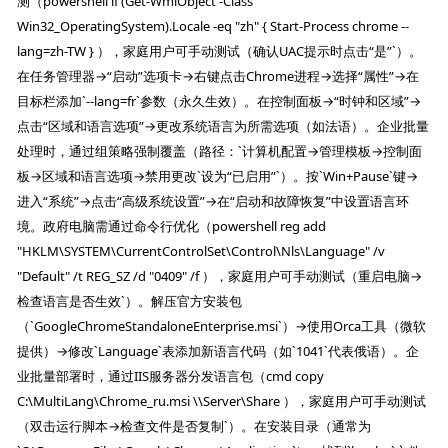
测（powershell if (Get-WmiObject -Class
Win32_OperatingSystem).Locale -eq "zh" { Start-Process chrome --
lang=zh-TW } ），家庭用户可手动测试（确认UAC提示时点击“是”`）。
在任务管理器→“启动”选项卡→右键点击Chrome进程→选择“属性”→在
目标栏添加`--lang=fr`参数（永久生效）。在控制面板→“时钟和区域”→
点击“区域和语言选项”→更改系统语言为所需选项（如法语）。企业批量
处理时，通过组策略强制覆盖（路径：`计算机配置→管理模板→控制面
板→区域和语言选项→禁用更改`设为“已启用”`）。按`Win+Pause`键→
进入“系统”→点击“高级系统设置”→在“启动和故障恢复”中设置语言环
境。政府电脑需通过命令行优化（powershell reg add
"HKLM\SYSTEM\CurrentControlSet\Control\Nls\Language" /v
"Default" /t REG_SZ /d "0409" /f ），家庭用户可手动测试（重启电脑→
检查语言是否生效`）。解压官方安装包
（`GoogleChromeStandaloneEnterprise.msi`）→使用Orca工具（微软
提供）→修改`Language`表添加新语言代码（如`1041`代表俄语）。企
业批量部署时，通过IIS服务器分发语言包（cmd copy
C:\MultiLang\Chrome_ru.msi \\Server\Share ），家庭用户可手动测试
（双击运行脚本→检查文件是否复制`）。在安装目录（通常为