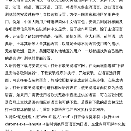
语、法语、德语、西班牙语、日语、韩语等众多主流语言。这些语言在
浏览器的安装过程中可直接选择设置，方便不同国家和地区的用户使
用。例如，中国大陆用户可选择简体中文语言包，安装后浏览器界面及
各项提示信息等均会以简体中文显示，便于操作和理解。除了主流语言
外，还涵盖了诸如阿拉伯语、俄语、葡萄牙语、意大利语、荷兰语、瑞
典语、土耳其语等大量其他语言，以满足全球不同语言使用者的需求。
无论是欧洲、亚洲、美洲还是其他地区的用户，一般都能找到自己熟悉
的语言进行浏览器界面设置。
2. 语言包下载与安装方式：打开谷歌浏览器官网，在页面底部选择“下载
且安装谷歌浏览器”，下载安装程序并执行，开始安装。在语言选择页
面，可选择要安装的语言，然后按照提示完成后续安装步骤。安装成功
后，打开谷歌浏览器并可进行相应语言设置，使浏览器界面切换为所选
语言。如果用户需要使用谷歌浏览器未直接提供的语言，可在谷歌浏览
器官网上查找是否有相应的语言包可供下载。若遇到下载的语言包无法
打开或损坏的情况，可重新下载语言包并再次执行安装程序。
3. 特殊情况处理：按`Win+R`输入`cmd`→打开命令提示符→执行start
chrome.exe --lang=ja →临时切换界面语言为日语。企业内网可脚本化检