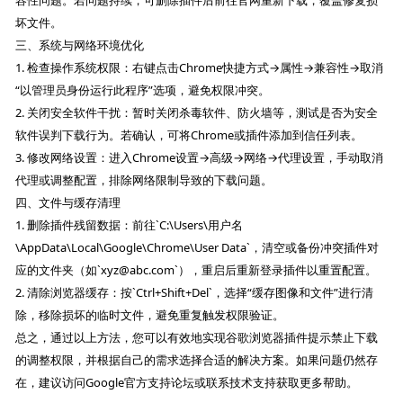
坏文件。
三、系统与网络环境优化
1. 检查操作系统权限：右键点击Chrome快捷方式→属性→兼容性→取消
“以管理员身份运行此程序”选项，避免权限冲突。
2. 关闭安全软件干扰：暂时关闭杀毒软件、防火墙等，测试是否为安全
软件误判下载行为。若确认，可将Chrome或插件添加到信任列表。
3. 修改网络设置：进入Chrome设置→高级→网络→代理设置，手动取消
代理或调整配置，排除网络限制导致的下载问题。
四、文件与缓存清理
1. 删除插件残留数据：前往`C:\Users\用户名
\AppData\Local\Google\Chrome\User Data`，清空或备份冲突插件对
应的文件夹（如`xyz@abc.com`），重启后重新登录插件以重置配置。
2. 清除浏览器缓存：按`Ctrl+Shift+Del`，选择“缓存图像和文件”进行清
除，移除损坏的临时文件，避免重复触发权限验证。
总之，通过以上方法，您可以有效地实现谷歌浏览器插件提示禁止下载
的调整权限，并根据自己的需求选择合适的解决方案。如果问题仍然存
在，建议访问Google官方支持论坛或联系技术支持获取更多帮助。