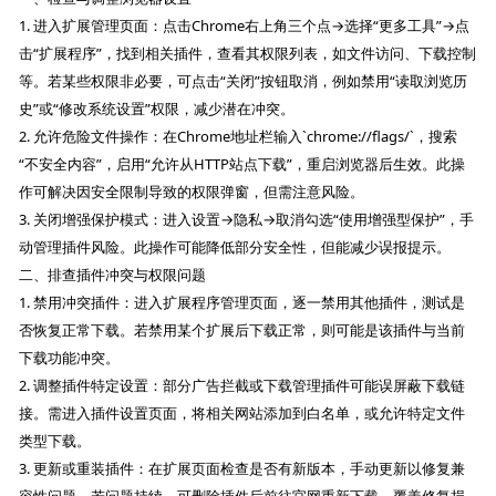
1. 进入扩展管理页面：点击Chrome右上角三个点→选择“更多工具”→点
击“扩展程序”，找到相关插件，查看其权限列表，如文件访问、下载控制
等。若某些权限非必要，可点击“关闭”按钮取消，例如禁用“读取浏览历
史”或“修改系统设置”权限，减少潜在冲突。
2. 允许危险文件操作：在Chrome地址栏输入`chrome://flags/`，搜索
“不安全内容”，启用“允许从HTTP站点下载”，重启浏览器后生效。此操
作可解决因安全限制导致的权限弹窗，但需注意风险。
3. 关闭增强保护模式：进入设置→隐私→取消勾选“使用增强型保护”，手
动管理插件风险。此操作可能降低部分安全性，但能减少误报提示。
二、排查插件冲突与权限问题
1. 禁用冲突插件：进入扩展程序管理页面，逐一禁用其他插件，测试是
否恢复正常下载。若禁用某个扩展后下载正常，则可能是该插件与当前
下载功能冲突。
2. 调整插件特定设置：部分广告拦截或下载管理插件可能误屏蔽下载链
接。需进入插件设置页面，将相关网站添加到白名单，或允许特定文件
类型下载。
3. 更新或重装插件：在扩展页面检查是否有新版本，手动更新以修复兼
容性问题。若问题持续，可删除插件后前往官网重新下载，覆盖修复损