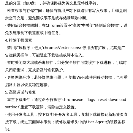
足的分区（如D盘），并确保路径为英文且无特殊字符。
- 检查权限与存储空间：确保当前用户对下载路径有写入权限，且磁盘剩
余空间充足，避免因权限不足或存储满导致中断。
- 关闭后台数据限制：在Chrome设置→“高级”中关闭“限制后台数据”，避
免系统限制下载速度或中断任务。
4. 排除干扰因素
- 禁用扩展程序：进入`chrome://extensions/`停用所有扩展，尤其是广
告拦截类插件，可能阻止下载链接或脚本注入。
- 暂时关闭防火墙或杀毒软件：部分安全软件可能误拦下载进程，可临时
关闭后重试，完成后及时恢复防护。
- 更换网络环境：若怀疑网络问题，可切换Wi-Fi或使用移动数据，也可重
启路由器以恢复稳定连接。
5. 高级调试与修复
- 重置下载组件：通过命令行执行`chrome.exe --flags --reset-download-
settings`重置下载逻辑，清除自定义设置。
- 使用开发者工具：按`F12`打开开发者工具，复制下载链接到新标签页直
接下载，绕过页面脚本限制；或修改请求头中的User-Agent伪装设备标
识。