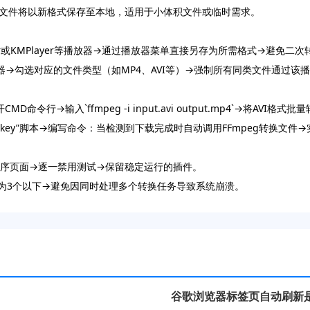
→文件将以新格式保存至本地，适用于小体积文件或临时需求。
ayer或KMPlayer等播放器→通过播放器菜单直接另存为所需格式→避免二
放器→勾选对应的文件类型（如MP4、AVI等）→强制所有同类文件通过该
命令行→输入`ffmpeg -i input.avi output.mp4`→将AVI格式批
oHotkey”脚本→编写命令：当检测到下载完成时自动调用FFmpeg转换文件
程序页面→逐一禁用测试→保留稳定运行的插件。
制”为3个以下→避免因同时处理多个转换任务导致系统崩溃。
谷歌浏览器标签页自动刷新