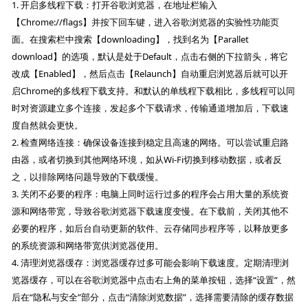
1. 开启多线程下载：打开谷歌浏览器，在地址栏输入
【Chrome://flags】并按下回车键，进入谷歌浏览器的实验性功能页
面。在搜索栏中搜索【downloading】，找到名为【Parallet
download】的选项，默认是处于Default，点击右侧的下拉箭头，将它
改成【Enabled】，然后点击【Relaunch】自动重启浏览器后就可以开
启Chrome的多线程下载支持。和默认的单线程下载相比，多线程可以同
时对资源建立多个连接，发起多个下载请求，传输通道增加后，下载速
度自然就会更快。
2. 检查网络连接：确保设备连接到稳定且高速的网络。可以尝试重启路
由器，或者切换到其他网络环境，如从Wi-Fi切换到移动数据，或者反
之，以排除网络问题导致的下载缓慢。
3. 关闭不必要的程序：电脑上同时运行过多的程序会占用大量的系统资
源和网络带宽，导致谷歌浏览器下载速度变慢。在下载前，关闭其他不
必要的程序，如后台自动更新的软件、云存储同步程序等，以释放更多
的系统资源和网络带宽供浏览器使用。
4. 清理浏览器缓存：浏览器缓存过多可能会影响下载速度。定期清理浏
览器缓存，可以在谷歌浏览器中点击右上角的菜单按钮，选择“设置”，然
后在“隐私与安全”部分，点击“清除浏览数据”，选择需要清除的缓存数据