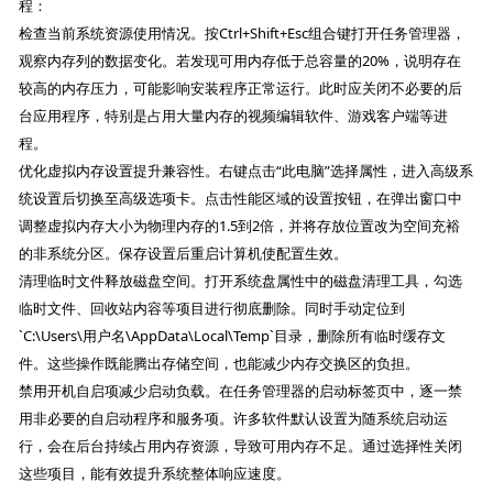
程：
检查当前系统资源使用情况。按Ctrl+Shift+Esc组合键打开任务管理器，
观察内存列的数据变化。若发现可用内存低于总容量的20%，说明存在
较高的内存压力，可能影响安装程序正常运行。此时应关闭不必要的后
台应用程序，特别是占用大量内存的视频编辑软件、游戏客户端等进
程。
优化虚拟内存设置提升兼容性。右键点击“此电脑”选择属性，进入高级系
统设置后切换至高级选项卡。点击性能区域的设置按钮，在弹出窗口中
调整虚拟内存大小为物理内存的1.5到2倍，并将存放位置改为空间充裕
的非系统分区。保存设置后重启计算机使配置生效。
清理临时文件释放磁盘空间。打开系统盘属性中的磁盘清理工具，勾选
临时文件、回收站内容等项目进行彻底删除。同时手动定位到
`C:\Users\用户名\AppData\Local\Temp`目录，删除所有临时缓存文
件。这些操作既能腾出存储空间，也能减少内存交换区的负担。
禁用开机自启项减少启动负载。在任务管理器的启动标签页中，逐一禁
用非必要的自启动程序和服务项。许多软件默认设置为随系统启动运
行，会在后台持续占用内存资源，导致可用内存不足。通过选择性关闭
这些项目，能有效提升系统整体响应速度。