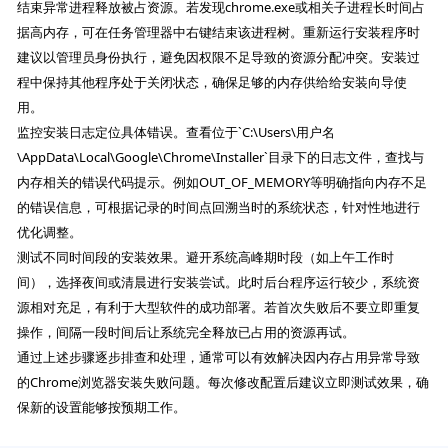
结束异常进程释放被占资源。若发现chrome.exe或相关子进程长时间占
据高内存，可在任务管理器中右键结束该进程树。重新运行安装程序时
建议以管理员身份执行，避免因权限不足导致的资源分配冲突。安装过
程中保持其他程序处于关闭状态，确保足够的内存供给给安装向导使
用。
监控安装日志定位具体错误。查看位于`C:\Users\用户名
\AppData\Local\Google\Chrome\Installer`目录下的日志文件，查找与
内存相关的错误代码提示。例如OUT_OF_MEMORY等明确指向内存不足
的错误信息，可根据记录的时间点回溯当时的系统状态，针对性地进行
优化调整。
测试不同时间段的安装效果。避开系统高峰期时段（如上午工作时
间），选择夜间或清晨进行安装尝试。此时后台程序运行较少，系统资
源相对充足，有利于大型软件的成功部署。若首次失败后不要立即重复
操作，间隔一段时间后让系统完全释放已占用的资源再试。
通过上述步骤逐步排查和处理，通常可以有效解决因内存占用异常导致
的Chrome浏览器安装失败问题。每次修改配置后建议立即测试效果，确
保新的设置能够按预期工作。