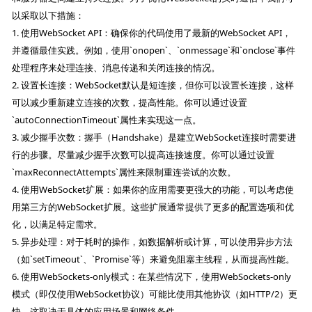
以采取以下措施：
1. 使用WebSocket API：确保你的代码使用了最新的WebSocket API，
并遵循最佳实践。例如，使用`onopen`、`onmessage`和`onclose`事件
处理程序来处理连接、消息传递和关闭连接的情况。
2. 设置长连接：WebSocket默认是短连接，但你可以设置长连接，这样
可以减少重新建立连接的次数，提高性能。你可以通过设置
`autoConnectionTimeout`属性来实现这一点。
3. 减少握手次数：握手（Handshake）是建立WebSocket连接时需要进
行的步骤。尽量减少握手次数可以提高连接速度。你可以通过设置
`maxReconnectAttempts`属性来限制重连尝试的次数。
4. 使用WebSocket扩展：如果你的应用需要更强大的功能，可以考虑使
用第三方的WebSocket扩展。这些扩展通常提供了更多的配置选项和优
化，以满足特定需求。
5. 异步处理：对于耗时的操作，如数据解析或计算，可以使用异步方法
（如`setTimeout`、`Promise`等）来避免阻塞主线程，从而提高性能。
6. 使用WebSockets-only模式：在某些情况下，使用WebSockets-only
模式（即仅使用WebSocket协议）可能比使用其他协议（如HTTP/2）更
快。这取决于具体的应用场景和网络条件。