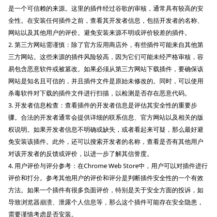
是一个可信赖的来源。这里的插件经过谷歌的审核，通常具有较高的安
全性。在安装任何插件之前，查看其开发者信息，包括开发者的名称、
网站以及其他用户的评价。避免安装来源不明或评价较差的插件。
2. 第三方网站需谨慎：除了官方应用商店外，有些插件可能来自其他第
三方网站。这些来源的插件风险较高，因为它们可能未经严格审核，容
易包含恶意软件或被篡改。如果必须从第三方网站下载插件，要确保该
网站是知名且可信的，并且插件文件是原始未修改的。同时，可以使用
杀毒软件对下载的插件文件进行扫描，以检测是否存在恶意代码。
3. 开发者信息检查：查看插件的开发者信息是评估其安全性的重要步
骤。合法的开发者通常会提供详细的联系信息、官方网站以及相关的版
权说明。如果开发者信息不明确或缺失，或者看起来可疑，那么最好避
免安装该插件。此外，还可以搜索开发者的名称，查看是否有其他用户
对该开发者的反馈或评价，以进一步了解其信誉度。
4. 用户评价与评分参考：在Chrome Web Store中，用户可以对插件进行
评价和打分。参考其他用户的评价和评分是判断插件安全性的一个有效
方法。如果一个插件有很多负面评价，特别是关于安全方面的投诉，如
导致浏览器崩溃、泄露个人信息等，那么这个插件可能存在安全隐患，
需要谨慎考虑是否安装。