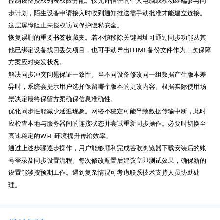
控制设备授权列表权限分配。仅允许信任的个人电脑或移动终端参与同
步计划，陌生设备申请接入时收到通知推送需手动批准才能建立连接。
这层屏障阻止未授权访问保护隐私安全。
恢复误删的重要书签收藏夹。若不慎移除关键网址可通过同步功能从其
他已绑定设备找回丢失项目，也可手动导出HTML备份文件作为二次保障
方案应对突发状况。
解决同步冲突问题保证一致性。当不同设备修改同一组数据产生版本差
异时，系统会提示用户选择保留哪个版本的更改内容。根据实际使用场
景决定最终保留方案确保信息准确性。
优化同步性能减少延迟现象。网络不稳定可能导致数据传输中断，此时
应检查本地与服务器间的连接状态并尝试重新同步操作。必要时切换至
高速稳定的Wi-Fi环境提升传输效率。
通过上述步骤逐步操作，用户能够顺利完成谷歌浏览器下载安装后的账
号登录及同步设置流程。每次修改配置后建议立即测试效果，确保新的
设置能够按预期工作。遇到复杂情况可考虑联系技术支持人员协助处
理。