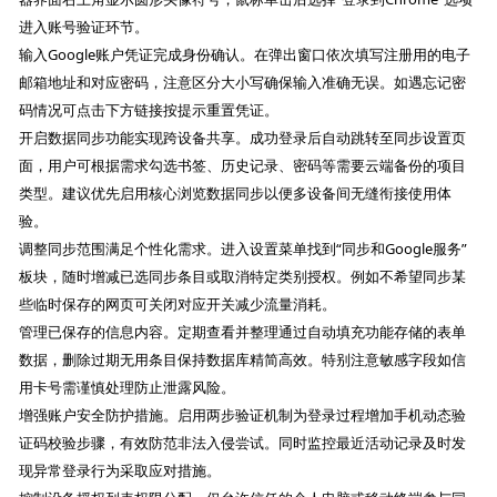
进入账号验证环节。
输入Google账户凭证完成身份确认。在弹出窗口依次填写注册用的电子
邮箱地址和对应密码，注意区分大小写确保输入准确无误。如遇忘记密
码情况可点击下方链接按提示重置凭证。
开启数据同步功能实现跨设备共享。成功登录后自动跳转至同步设置页
面，用户可根据需求勾选书签、历史记录、密码等需要云端备份的项目
类型。建议优先启用核心浏览数据同步以便多设备间无缝衔接使用体
验。
调整同步范围满足个性化需求。进入设置菜单找到“同步和Google服务”
板块，随时增减已选同步条目或取消特定类别授权。例如不希望同步某
些临时保存的网页可关闭对应开关减少流量消耗。
管理已保存的信息内容。定期查看并整理通过自动填充功能存储的表单
数据，删除过期无用条目保持数据库精简高效。特别注意敏感字段如信
用卡号需谨慎处理防止泄露风险。
增强账户安全防护措施。启用两步验证机制为登录过程增加手机动态验
证码校验步骤，有效防范非法入侵尝试。同时监控最近活动记录及时发
现异常登录行为采取应对措施。