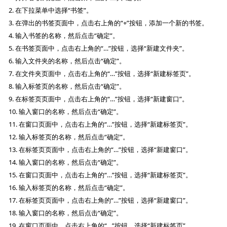
2. 在下拉菜单中选择“书签”。
3. 在弹出的书签页面中，点击右上角的“+”按钮，添加一个新的书签。
4. 输入书签的名称，然后点击“确定”。
5. 在书签页面中，点击右上角的“…”按钮，选择“新建文件夹”。
6. 输入文件夹的名称，然后点击“确定”。
7. 在文件夹页面中，点击右上角的“…”按钮，选择“新建标签页”。
8. 输入标签页的名称，然后点击“确定”。
9. 在标签页页面中，点击右上角的“…”按钮，选择“新建窗口”。
10. 输入窗口的名称，然后点击“确定”。
11. 在窗口页面中，点击右上角的“…”按钮，选择“新建标签页”。
12. 输入标签页的名称，然后点击“确定”。
13. 在标签页页面中，点击右上角的“…”按钮，选择“新建窗口”。
14. 输入窗口的名称，然后点击“确定”。
15. 在窗口页面中，点击右上角的“…”按钮，选择“新建标签页”。
16. 输入标签页的名称，然后点击“确定”。
17. 在标签页页面中，点击右上角的“…”按钮，选择“新建窗口”。
18. 输入窗口的名称，然后点击“确定”。
19. 在窗口页面中，点击右上角的“…”按钮，选择“新建标签页”。