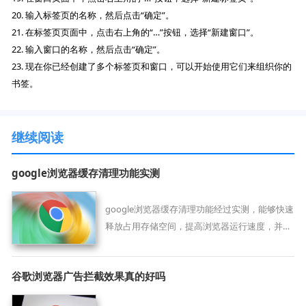
20. 输入标签页的名称，然后点击“确定”。
21. 在标签页页面中，点击右上角的“…”按钮，选择“新建窗口”。
22. 输入窗口的名称，然后点击“确定”。
23. 现在你已经创建了多个标签页和窗口，可以开始使用它们来组织你的
书签。
继续阅读
google浏览器缓存清理功能实测
google浏览器缓存清理功能经过实测，能够快速
释放占用存储空间，提高浏览器运行速度，并优
化网页加载性能。
谷歌浏览器广告拦截效果真的好吗