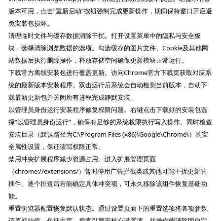
版本可用，点击“重新启动”按钮强制完成更新操作，期间保持窗口开启避
免安装包损坏。
清理临时文件与缓存数据消除干扰。打开设置菜单中的隐私与安全板
块，选择清除浏览数据的选项。勾选缓存的图片文件、Cookie及其他网
站数据后执行删除操作，释放存储空间确保更新模块正常运行。
下载官方离线安装包进行覆盖更新。访问Chrome官方下载页获取对应系
统的最新版本安装程序。双击运行后系统会自动检测当前版本，自动下
载最新更新包并关闭所有进程完成静默安装。
以管理员身份运行安装程序修复权限问题。右键点击下载好的安装包选
择“以管理员身份运行”，确保有足够的系统权限执行写入操作。同时检查
安装目录（默认路径为C:\Program Files (x86)\Google\Chrome\）的安
全属性设置，保证读写权限正常。
禁用冲突扩展程序减少资源占用。进入扩展管理页面
（chrome://extensions/）暂时停用广告拦截类或其他可能干扰更新的
插件。逐个排查后若能确定具体冲突项，可永久移除该组件恢复基础功
能。
重置浏览器配置恢复默认状态。通过设置页面下的重置选项将各项参数
还原初始值，包括主页、搜索引擎等核心设置项。此操作能清除因自定