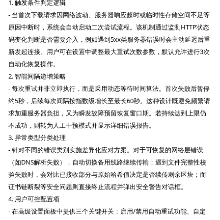
1. 触发条件判定逻辑
- 当首次下载请求因网络波动、服务器响应超时或临时性存储空间不足等
原因中断时，系统会自动启动二次尝试流程。该机制通过监测HTTP状态
码变化判断是否需要介入，例如遇到5xx类服务器错误时会主动延迟后重
新发起连接。用户可在设置中调整最大重试次数参数，默认允许进行3次
自动化恢复操作。
2. 智能间隔递增策略
- 每次重试并非立即执行，而是采用动态等待时间算法。首次失败后暂停
约5秒，后续每次间隔按指数级增长至最长60秒。这种设计既避免频繁请
求加重服务器负担，又为瞬发故障预留恢复窗口期。若持续达到上限仍
不成功，则转为人工干预模式并显示详细错误报告。
3. 异常类型分类处理
- 针对不同的错误类别实施差异化应对方案。对于可恢复的网络层错误
（如DNS解析失败），自动切换备用线路继续传输；遇到文件完整性校
验失败时，会对比已接收部分与原始哈希值决定是否续传剩余区块；而
证书链断裂等安全问题则直接终止流程并弹出安全警告对话框。
4. 用户可控配置项
- 在高级设置面板中提供三个关键开关：启用/禁用自动重试功能、自定