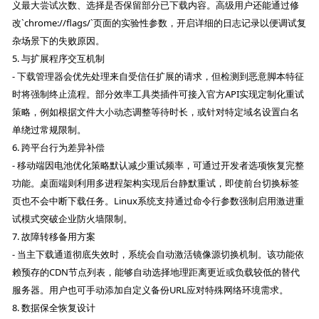
义最大尝试次数、选择是否保留部分已下载内容。高级用户还能通过修
改`chrome://flags/`页面的实验性参数，开启详细的日志记录以便调试复
杂场景下的失败原因。
5. 与扩展程序交互机制
- 下载管理器会优先处理来自受信任扩展的请求，但检测到恶意脚本特征
时将强制终止流程。部分效率工具类插件可接入官方API实现定制化重试
策略，例如根据文件大小动态调整等待时长，或针对特定域名设置白名
单绕过常规限制。
6. 跨平台行为差异补偿
- 移动端因电池优化策略默认减少重试频率，可通过开发者选项恢复完整
功能。桌面端则利用多进程架构实现后台静默重试，即使前台切换标签
页也不会中断下载任务。Linux系统支持通过命令行参数强制启用激进重
试模式突破企业防火墙限制。
7. 故障转移备用方案
- 当主下载通道彻底失效时，系统会自动激活镜像源切换机制。该功能依
赖预存的CDN节点列表，能够自动选择地理距离更近或负载较低的替代
服务器。用户也可手动添加自定义备份URL应对特殊网络环境需求。
8. 数据保全恢复设计