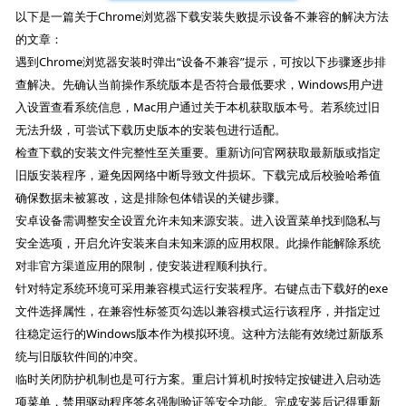
以下是一篇关于Chrome浏览器下载安装失败提示设备不兼容的解决方法
的文章：
遇到Chrome浏览器安装时弹出“设备不兼容”提示，可按以下步骤逐步排
查解决。先确认当前操作系统版本是否符合最低要求，Windows用户进
入设置查看系统信息，Mac用户通过关于本机获取版本号。若系统过旧
无法升级，可尝试下载历史版本的安装包进行适配。
检查下载的安装文件完整性至关重要。重新访问官网获取最新版或指定
旧版安装程序，避免因网络中断导致文件损坏。下载完成后校验哈希值
确保数据未被篡改，这是排除包体错误的关键步骤。
安卓设备需调整安全设置允许未知来源安装。进入设置菜单找到隐私与
安全选项，开启允许安装来自未知来源的应用权限。此操作能解除系统
对非官方渠道应用的限制，使安装进程顺利执行。
针对特定系统环境可采用兼容模式运行安装程序。右键点击下载好的exe
文件选择属性，在兼容性标签页勾选以兼容模式运行该程序，并指定过
往稳定运行的Windows版本作为模拟环境。这种方法能有效绕过新版系
统与旧版软件间的冲突。
临时关闭防护机制也是可行方案。重启计算机时按特定按键进入启动选
项菜单，禁用驱动程序签名强制验证等安全功能。完成安装后记得重新