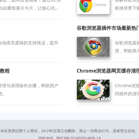
自由重组展示卡片，让核心功能
精准排查下
谷歌浏览器插件市场最新热
单自动填充逻辑的支持情况，提升
谷歌浏览器
用，帮助用
骤教程
Chrome浏览器网页缓存
的管理与清理操作步骤，帮助用户
Chrom
性。
同插件的清
具优化缓存
本站资源仅限个人测试，24小时后请主动删除，禁止一切商业行为，违者责任自负。
隐私政策
陕ICP备2024030148号-18