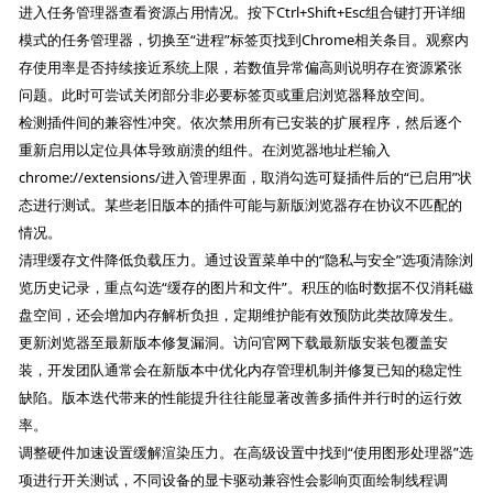
进入任务管理器查看资源占用情况。按下Ctrl+Shift+Esc组合键打开详细
模式的任务管理器，切换至“进程”标签页找到Chrome相关条目。观察内
存使用率是否持续接近系统上限，若数值异常偏高则说明存在资源紧张
问题。此时可尝试关闭部分非必要标签页或重启浏览器释放空间。
检测插件间的兼容性冲突。依次禁用所有已安装的扩展程序，然后逐个
重新启用以定位具体导致崩溃的组件。在浏览器地址栏输入
chrome://extensions/进入管理界面，取消勾选可疑插件后的“已启用”状
态进行测试。某些老旧版本的插件可能与新版浏览器存在协议不匹配的
情况。
清理缓存文件降低负载压力。通过设置菜单中的“隐私与安全”选项清除浏
览历史记录，重点勾选“缓存的图片和文件”。积压的临时数据不仅消耗磁
盘空间，还会增加内存解析负担，定期维护能有效预防此类故障发生。
更新浏览器至最新版本修复漏洞。访问官网下载最新版安装包覆盖安
装，开发团队通常会在新版本中优化内存管理机制并修复已知的稳定性
缺陷。版本迭代带来的性能提升往往能显著改善多插件并行时的运行效
率。
调整硬件加速设置缓解渲染压力。在高级设置中找到“使用图形处理器”选
项进行开关测试，不同设备的显卡驱动兼容性会影响页面绘制线程调