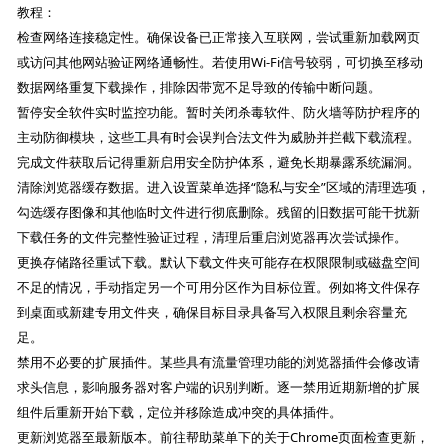
教程：
检查网络连接稳定性。确保设备已正常接入互联网，尝试重新加载网页
或访问其他网站验证网络通畅性。若使用Wi-Fi信号较弱，可切换至移动
数据网络重复下载操作，排除因带宽不足导致的传输中断问题。
暂停安全软件实时监控功能。暂时关闭杀毒软件、防火墙等防护程序的
主动防御模块，这些工具有时会误判合法文件为威胁并拦截下载流程。
完成文件获取后记得重新启用安全防护体系，避免长期暴露系统漏洞。
清除浏览器缓存数据。进入设置菜单选择“隐私与安全”区域的清理选项，
勾选缓存图像和其他临时文件进行彻底删除。残留的旧数据可能干扰新
下载任务的文件完整性验证过程，清理后重启浏览器再次尝试操作。
更换存储路径重试下载。默认下载文件夹可能存在权限限制或磁盘空间
不足的情况，手动指定另一个可用分区作为目标位置。例如将文件保存
到桌面或新建专用文件夹，确保目标目录具备写入权限且剩余容量充
足。
禁用不必要的扩展插件。某些具有流量管理功能的浏览器插件会修改请
求头信息，影响服务器对客户端的识别判断。逐一禁用近期新增的扩展
组件后重新开始下载，定位并移除造成冲突的具体插件。
更新浏览器至最新版本。前往帮助菜单下的关于Chrome页面检查更新，