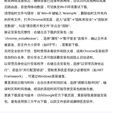
检查网络连接状态：确保设备已连接有效网络，尝试访问其他网站或重
启路由器。若使用移动数据，可切换至Wi-Fi环境重试下载。
清理临时文件与缓存：按`Win+R`键输入`%temp%`，删除临时文件夹内
的所有文件。打开Chrome浏览器，进入“设置”→“隐私和安全”→“清除浏
览数据”，勾选“缓存图片和文件”并点击“清除”。
验证安装包完整性：右键点击下载的安装包（如
`chrome_installer.exe`），选择“属性”→“数字签名”选项卡，确认文件未
被篡改。若文件大小异常（如0字节），需重新下载。
关闭安全软件干扰：暂时禁用杀毒软件和防火墙，或将Chrome安装程序
添加到白名单。部分安全工具可能误删安装包或阻止启动进程。
以管理员身份运行安装程序：右键点击安装包，选择“以管理员身份运
行”。若提示“并行配置错误”，需检查系统是否缺少必要组件（如.NET
Framework），可通过Windows更新修复。
重置系统日期与时间：右击任务栏时间区域，选择“调整日期/时间”，确
保时区和时间准确。错误的系统时间可能导致安装包校验失败。
更换下载渠道与版本：访问Google官方下载页面，重新获取最新版安装
包。避免使用第三方平台下载，以防文件损坏或捆绑恶意软件。