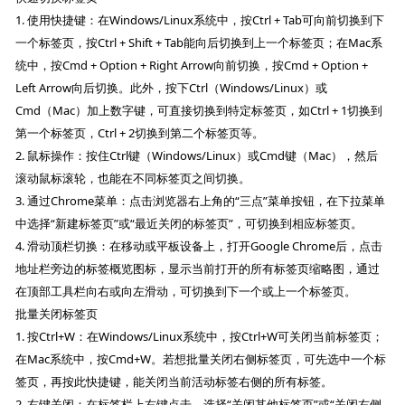
1. 使用快捷键：在Windows/Linux系统中，按Ctrl + Tab可向前切换到下
一个标签页，按Ctrl + Shift + Tab能向后切换到上一个标签页；在Mac系
统中，按Cmd + Option + Right Arrow向前切换，按Cmd + Option +
Left Arrow向后切换。此外，按下Ctrl（Windows/Linux）或
Cmd（Mac）加上数字键，可直接切换到特定标签页，如Ctrl + 1切换到
第一个标签页，Ctrl + 2切换到第二个标签页等。
2. 鼠标操作：按住Ctrl键（Windows/Linux）或Cmd键（Mac），然后
滚动鼠标滚轮，也能在不同标签页之间切换。
3. 通过Chrome菜单：点击浏览器右上角的“三点”菜单按钮，在下拉菜单
中选择“新建标签页”或“最近关闭的标签页”，可切换到相应标签页。
4. 滑动顶栏切换：在移动或平板设备上，打开Google Chrome后，点击
地址栏旁边的标签概览图标，显示当前打开的所有标签页缩略图，通过
在顶部工具栏向右或向左滑动，可切换到下一个或上一个标签页。
批量关闭标签页
1. 按Ctrl+W：在Windows/Linux系统中，按Ctrl+W可关闭当前标签页；
在Mac系统中，按Cmd+W。若想批量关闭右侧标签页，可先选中一个标
签页，再按此快捷键，能关闭当前活动标签右侧的所有标签。
2. 右键关闭：在标签栏上右键点击，选择“关闭其他标签页”或“关闭右侧