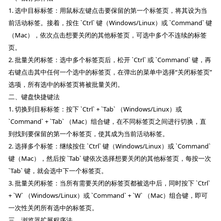
1. 选中目标标签：用鼠标左键点击要保留的第一个标签页，将其设为当
前活动标签。接着，按住 `Ctrl` 键（Windows/Linux）或 `Command` 键
（Mac），依次点击想要关闭的其他标签页，可选中多个不连续的标签
页。
2. 批量关闭标签：选中多个标签页后，松开 `Ctrl` 或 `Command` 键，再
右键点击其中任何一个选中的标签页，在弹出的菜单中选择“关闭标签页”
选项，所有选中的标签页将被批量关闭。
二、键盘快捷键法
1. 切换到目标标签：按下 `Ctrl` + `Tab` （Windows/Linux）或
`Command` + `Tab` （Mac）组合键，在不同标签页之间进行切换，直
到找到要保留的第一个标签页，使其成为当前活动标签。
2. 选择多个标签：继续按住 `Ctrl` 键（Windows/Linux）或 `Command`
键（Mac），然后按 `Tab` 键依次选择想要关闭的其他标签页，每按一次
`Tab` 键，就会选中下一个标签页。
3. 批量关闭标签：当所有需要关闭的标签页都被选中后，同时按下 `Ctrl`
+ `W` （Windows/Linux）或 `Command` + `W` （Mac）组合键，即可
一次性关闭所有选中的标签页。
三、浏览器扩展程序法