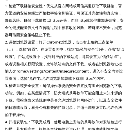
1. 检查下载链接安全性：优先从官方网站或可信渠道获取下载链接，官
方渠道的安装包经过严格数字签名和验证，可保证其完整性和真实性，
降低风险。确保下载链接以https开头，而非http或其他非加密链接，安
全的链接能降低文件在传输过程中被篡改的风险。若链接不安全，浏览
器可能因安全策略阻止下载。
2. 调整浏览器设置：打开Chrome浏览器，点击右上角的三点菜单
（...），选择“设置”。在设置页面中，找到“隐私与安全”部分，点击“站点
设置”。在站点设置中，找到对应的下载站点，将其设置为“信任站点”，
或者调整相关权限设置，允许该站点的文件下载。或者在浏览器地址栏
输入chrome://settings/content/insecureContent，进入不安全内容设
置页面，选择“允许”以允许浏览器加载或下载非https的内容。
3. 检查系统安全设置：确保操作系统的安全设置没有阻止浏览器的下载
功能。例如，在某些情况下，防火墙或杀毒软件可能会阻止未知来源的
下载。需检查防火墙规则中是否允许浏览器的网络访问，以及安全软件
的日志或设置，看是否有相关的拦截记录，并适当调整设置以允许合法
的下载操作。
4. 扫描安装包：下载完成后，使用电脑上安装的杀毒软件对安装包进行
扫描，若发现病毒，根据杀毒软件提示进行处理，如隔离或删除文件。