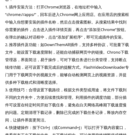
1. 插件安装方法：打开Chrome浏览器，在地址栏中输入
“chrome://apps/”，回车后进入Chrome网上应用店。在应用店的搜索框
中输入你想要安装的插件名称，然后点击搜索图标。从搜索结果中找到
你需要的插件，点击进入插件详情页面，再点击“添加至Chrome”按钮。
在弹出的确认对话框中，点击“添加扩展程序”，即可完成插件的安装。
2. 推荐插件及功能：如DownThemAll!插件，支持多种协议，可批量下载
文件，能设置下载速度限制，还能自动捕获网页中的链接。Chrono下载
管理器，界面简洁，易于操作，可对下载任务进行分类管理，支持断点
续传功能，还可设置下载完成后的提醒方式。FlashVideoDownloader专
门用于下载网页中的视频文件，能够自动检测网页上的视频资源，并提
供多种下载格式和清晰度选择。
3. 使用技巧：合理设置下载路径，根据文件类型或用途，将文件下载到
不同的文件夹中，方便后续查找和管理。利用插件的调度功能，部分插
件可设置在特定时间开始下载任务，避免在白天网络高峰期下载速度慢
的问题。定期清理下载记录，删除已完成的下载任务记录，释放内存空
间，让插件界面更简洁。
4. 快捷键操作：按下Ctrl+J（或Command+J）可以打开下载内容窗口，
查看所有正在下载的文件。在下载过程中，可以使用空格键暂停或继续