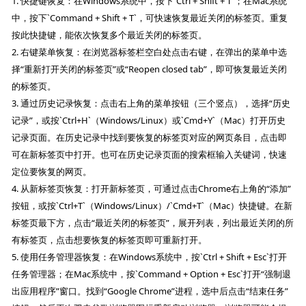
1. 快捷键恢复：在Windows系统中，按下`Ctrl + Shift + T`；在Mac系统
中，按下`Command + Shift + T`，可快速恢复最近关闭的标签页。重复
按此快捷键，能依次恢复多个最近关闭的标签页。
2. 右键菜单恢复：在浏览器标签栏空白处点击右键，在弹出的菜单中选
择“重新打开关闭的标签页”或“Reopen closed tab”，即可恢复最近关闭
的标签页。
3. 通过历史记录恢复：点击右上角的菜单按钮（三个竖点），选择“历史
记录”，或按`Ctrl+H`（Windows/Linux）或`Cmd+Y`（Mac）打开历史
记录页面。在历史记录中找到要恢复的标签页对应的网页条目，点击即
可在新标签页中打开。也可在历史记录页面的搜索框输入关键词，快速
定位要恢复的网页。
4. 从新标签页恢复：打开新标签页，可通过点击Chrome右上角的“添加”
按钮，或按`Ctrl+T`（Windows/Linux）/`Cmd+T`（Mac）快捷键。在新
标签页最下方，点击“最近关闭的标签页”，展开列表，列出最近关闭的所
有标签页，点击想要恢复的标签页即可重新打开。
5. 使用任务管理器恢复：在Windows系统中，按`Ctrl + Shift + Esc`打开
任务管理器；在Mac系统中，按`Command + Option + Esc`打开“强制退
出应用程序”窗口。找到“Google Chrome”进程，选中后点击“结束任务”