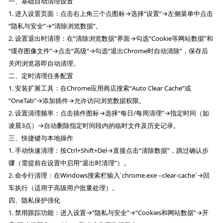
一、基础自动清理设置
1. 进入设置页面：点击右上角三个点图标→选择“设置”→左侧菜单中点击
“隐私与安全”→“清除浏览数据”。
2. 设置退出时清理：在“清除浏览数据”界面→勾选“Cookie等网站数据”和
“缓存图像文件”→点击“高级”→勾选“退出Chrome时自动清除”，保存后
关闭浏览器即自动清理。
二、定时清理任务配置
1. 安装扩展工具：在Chrome应用商店搜索“Auto Clear Cache”或
“OneTab”→添加插件→允许访问浏览数据权限。
2. 设置清理频率：点击插件图标→选择“每日/每周清理”→指定时间（如
凌晨3点）→自动删除指定时间段内的临时文件及历史记录。
三、快捷键与本地操作
1. 手动快速清理：按Ctrl+Shift+Del→直接点击“清除数据”，跳过确认步
骤（需提前在设置中启用“退出时清理”）。
2. 命令行清理：在Windows搜索栏输入`chrome.exe --clear-cache`→回
车执行（适用于高级用户批量处理）。
四、隐私保护强化
1. 禁用跟踪功能：进入设置→“隐私与安全”→“Cookies和网站数据”→开