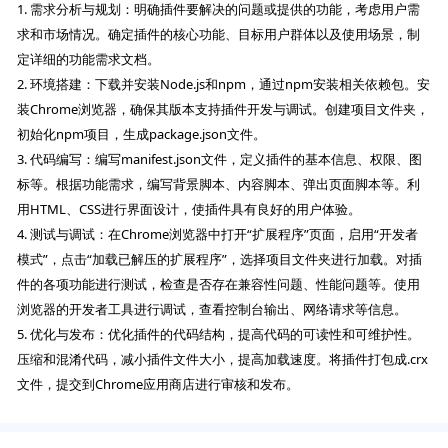
1. 需求分析与规划：明确插件要解决的问题或提供的功能，考虑用户需
求和市场情况。确定插件的核心功能、目标用户群体以及使用场景，制
定详细的功能需求文档。
2. 环境搭建：下载并安装Node.js和npm，通过npm安装相关依赖包。安
装Chrome浏览器，确保其版本支持插件开发与调试。创建项目文件夹，
初始化npm项目，生成package.json文件。
3. 代码编写：编写manifest.json文件，定义插件的基本信息、权限、图
标等。根据功能需求，编写背景脚本、内容脚本、弹出页面脚本等。利
用HTML、CSS进行界面设计，使插件具有良好的用户体验。
4. 测试与调试：在Chrome浏览器中打开“扩展程序”页面，启用“开发者
模式”，点击“加载已解压的扩展程序”，选择项目文件夹进行加载。对插
件的各项功能进行测试，检查是否存在兼容性问题、性能问题等。使用
浏览器的开发者工具进行调试，查看控制台输出、网络请求等信息。
5. 优化与发布：优化插件的代码结构，提高代码的可读性和可维护性。
压缩和混淆代码，减小插件文件大小，提高加载速度。将插件打包成.crx
文件，提交到Chrome应用商店进行审核和发布。