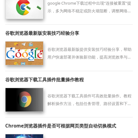
google Chrome下载过程中出现“连接被重置”提
示，多为网络不稳定或防火墙阻断，调整网络设
置及关闭安全软件可解决该问题。
谷歌浏览器最新版安装技巧经验分享
谷歌浏览器最新版提供安装技巧经验分享，帮助
用户快速部署并体验新功能，提高浏览效率与使
用稳定性。
谷歌浏览器下载工具插件批量操作教程
谷歌浏览器下载工具插件可高效批量操作。教程
解析操作方法，包括任务管理、路径设置和下载
加速技巧，帮助用户实现高速稳定下载，提高使
用效率。
Chrome浏览器插件是否可根据网页类型自动切换模式