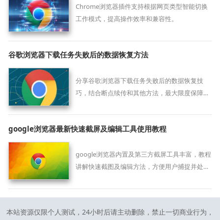
Chrome浏览器插件支持根据网页类型智能切换
工作模式，提高操作效率和兼容性。
谷歌浏览器下载任务失败后的数据恢复方法
分享谷歌浏览器下载任务失败后的数据恢复技
巧，结合断点续传和其他方法，最大限度保障下
载文件完整性和数据安全。
google浏览器最新快速截屏及编辑工具使用教程
google浏览器内置及第三方截屏工具丰富，教程
讲解快速截图及编辑方法，方便用户捕捉并处理
网页内容。
本站资源仅限个人测试，24小时后请主动删除，禁止一切商业行为，