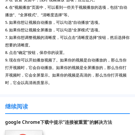
4. 在“视频播放”页面中，可以看到一些关于视频播放的选项，包括“自动
播放”、“全屏模式”、“清晰度选择”等。
5. 如果你想让视频自动播放，可以勾选“自动播放”选项。
6. 如果你想让视频全屏播放，可以勾选“全屏模式”选项。
7. 如果你想调整视频的清晰度，可以点击“清晰度选择”按钮，然后选择你
想要的清晰度。
8. 点击“确定”按钮，保存你的设置。
9. 现在你可以开始播放视频了。如果你的视频是自动播放的，那么当你
打开视频时，它会自动播放。如果你的视频是全屏播放的，那么当你打
开视频时，它会全屏显示。如果你的视频是高清的，那么当你打开视频
时，它会以高清画质显示。
继续阅读
google Chrome下载中提示“连接被重置”的解决方法