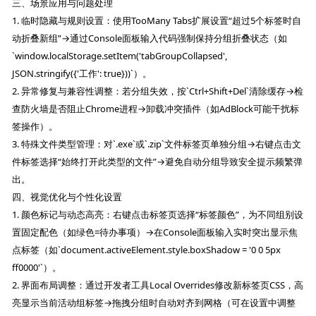
三、场景应用与问题处理
1. 临时隐藏与规则设置：使用TooMany Tabs扩展设置“超过5个标签时自
动折叠新组”→通过Console面板输入代码强制保持分组折叠状态（如
`window.localStorage.setItem('tabGroupCollapsed',
JSON.stringify({'工作': true}))`）。
2. 异常修复与兼容性调整：若分组失效，按`Ctrl+Shift+Del`清除缓存→检
查防火墙是否阻止Chrome进程→卸载冲突插件（如AdBlock可能干扰标
签操作）。
3. 特殊文件类型管理：对`.exe`或`.zip`文件标签页单独分组→右键点击文
件标签选择“始终打开此类型的文件”→避免自动分组导致安全提示频繁弹
出。
四、视觉优化与个性化设置
1. 颜色标记与动态高亮：右键点击标签页选择“标签颜色”，为不同组别设
置固定配色（如绿色=待办事项）→在Console面板输入实时突出显示焦
点标签（如`document.activeElement.style.boxShadow = '0 0 5px
ff0000'`）。
2. 界面布局调整：通过开发者工具Local Overrides修改新标签页CSS，高
亮显示当前活动组标签→拖拽分组时自动对齐到网格（可在设置中调整