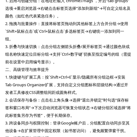
1. 启用与创建分组：在地址栏输入`chrome://flags`，开启“tab groups”
选项→重启浏览器→右键点击标签页选择“添加到新组”→可自定义组名及
颜色（如红色代表紧急任务）。
2. 拖拽与批量操作：直接将标签页拖动到其他标签上方合并分组→使用
`Shift+鼠标点击`或`Ctrl+鼠标点击`多选标签页→右键统一添加到同一
组。
3. 折叠与快速切换：点击分组左侧箭头折叠/展开标签页→通过颜色块或
组名称快速定位目标分组→支持`Ctrl+数字键`切换至指定编号的组（需提
前在设置中启用编号显示）。
二、高级管理与效率提升
1. 快捷键与扩展工具：按`Shift+Ctrl+E`显示/隐藏所有分组边框→安装
Tab Groups Organizer扩展，支持自定义分组图标和层级结构→通过开
发者工具修改CSS调整组间距或圆角样式。
2. 会话保存与备份：点击右上角头像→选择“退出并锁定”时勾选“保存标
签和窗口布局”→下次启动浏览器可恢复分组状态→右键分组区域选择“将
此标签集另存为书签”，便于长期保存。
3. 跨设备同步与权限控制：登录Google账户后，分组配置自动同步至其
他设备→在扩展管理中固定权限（如书签访问），避免频繁弹窗干扰。