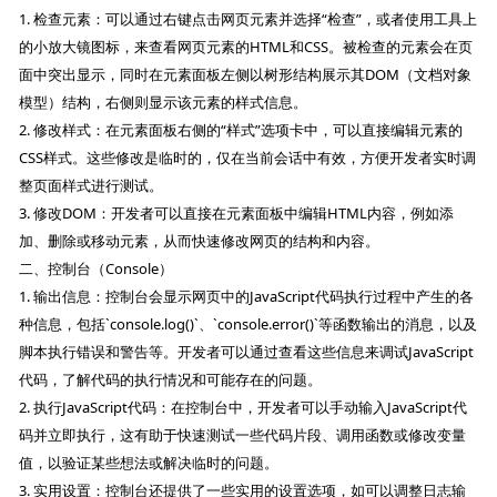
1. 检查元素：可以通过右键点击网页元素并选择“检查”，或者使用工具上
的小放大镜图标，来查看网页元素的HTML和CSS。被检查的元素会在页
面中突出显示，同时在元素面板左侧以树形结构展示其DOM（文档对象
模型）结构，右侧则显示该元素的样式信息。
2. 修改样式：在元素面板右侧的“样式”选项卡中，可以直接编辑元素的
CSS样式。这些修改是临时的，仅在当前会话中有效，方便开发者实时调
整页面样式进行测试。
3. 修改DOM：开发者可以直接在元素面板中编辑HTML内容，例如添
加、删除或移动元素，从而快速修改网页的结构和内容。
二、控制台（Console）
1. 输出信息：控制台会显示网页中的JavaScript代码执行过程中产生的各
种信息，包括`console.log()`、`console.error()`等函数输出的消息，以及
脚本执行错误和警告等。开发者可以通过查看这些信息来调试JavaScript
代码，了解代码的执行情况和可能存在的问题。
2. 执行JavaScript代码：在控制台中，开发者可以手动输入JavaScript代
码并立即执行，这有助于快速测试一些代码片段、调用函数或修改变量
值，以验证某些想法或解决临时的问题。
3. 实用设置：控制台还提供了一些实用的设置选项，如可以调整日志输