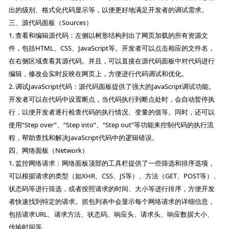
出的级别、格式化代码显示等，以便更好地满足开发者的调试需求。
三、源代码面板（Sources）
1. 查看和编辑源代码：左侧以树形结构列出了网页加载的所有资源文
件，包括HTML、CSS、JavaScript等。开发者可以点击相应的文件名，
在右侧区域查看其源代码。并且，可以直接在源代码面板中对代码进行
编辑，修改会实时反映在网页上，方便进行代码调试和优化。
2. 调试JavaScript代码：源代码面板提供了强大的JavaScript调试功能。
开发者可以在代码中设置断点，当代码执行到断点处时，会自动暂停执
行，以便开发者逐行检查代码的执行情况、变量的值等。同时，还可以
使用“Step over”、“Step into”、“Step out”等功能来控制代码的执行流
程，帮助查找和解决JavaScript代码中的逻辑错误。
四、网络面板（Network）
1. 监控网络请求：网络面板顶部的工具栏提供了一些筛选和排序选项，
可以根据请求的类型（如XHR、CSS、JS等）、方法（GET、POST等）、
状态码等进行筛选，或者按照请求的时间、大小等进行排序，方便开发
者快速找到特定的请求。抓包列表中会显示每个网络请求的详细信息，
包括请求URL、请求方法、状态码、响应头、请求头、响应数据大小、
传输时间等。