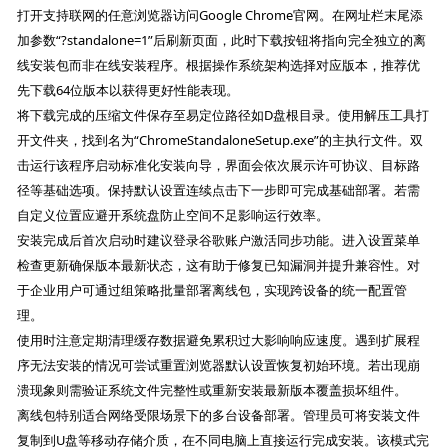
打开支持联网的任意浏览器访问Google Chrome官网。在网址栏末尾添
加参数“?standalone=1”后刷新页面，此时下载按钮将指向完全独立的离
线安装包而非在线安装程序。根据操作系统架构选择对应版本，推荐优
先下载64位版本以获得更好性能表现。
将下载完成的压缩文件保存至易定位路径如D盘根目录。使用解压工具打
开文件夹，找到名为“ChromeStandaloneSetup.exe”的主执行文件。双
击运行该程序启动标准化安装向导，界面会依次展示许可协议、目标路
径等基础选项。保持默认设置连续点击下一步即可完成基础部署。若需
自定义位置应避开系统盘防止空间不足影响运行效率。
安装完成后首次启动时建议登录谷歌账户激活同步功能。进入设置菜单
检查更新确保版本最新状态，这有助于修复已知漏洞并提升兼容性。对
于企业用户可通过组策略批量部署离线包，实现跨设备的统一配置管
理。
使用时注意定期清理缓存数据避免累积过大影响响应速度。遇到扩展程
序无法安装的情况可尝试重置浏览器默认设置恢复初始环境。若出现崩
溃现象则需验证系统文件完整性或重新安装最新版本覆盖损坏组件。
离线包特别适合网络受限场景下的多台设备部署。管理员可将安装文件
复制到U盘等移动存储介质，在不同电脑上直接运行完成安装。该模式完